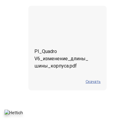
PI_Quadro
V6_изменение_длины_
шины_корпуса.pdf
Скачать