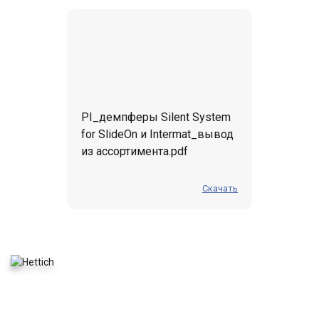
PI_демпферы Silent System
for SlideOn и Intermat_вывод
из ассортимента.pdf
Скачать