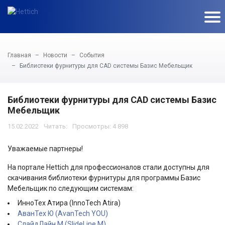
Главная
Новости
События
Библиотеки фурнитуры для CAD системы Базис Мебельщик
Библиотеки фурнитуры для CAD системы Базис
Мебельщик
15.02.2022
Просмотры: 4 898
Уважаемые партнеры!
На портале Hettich для профессионалов стали доступны для
скачивания библиотеки фурнитуры для программы Базис
Мебельщик по следующим системам:
ИнноТех Атира (InnoTech Atira)
АванТех Ю (AvanTech YOU)
СлайдЛайн М (SlideLine M)