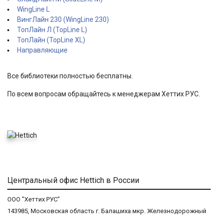
WingLine L
ВингЛайн 230 (WingLine 230)
ТопЛайн Л (TopLine L)
ТопЛайн (TopLine XL)
Направляющие
Все библиотеки полностью бесплатны.
По всем вопросам обращайтесь к менеджерам Хеттих РУС.
Центральный офис Hettich в России
ООО "Хеттих РУС"
143985, Московская область г. Балашиха мкр. Железнодорожный