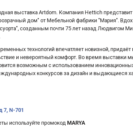
дная выставка Artdom. Компания Hettich представит
розрачный дом" от Мебельной фабрики "Мария". Вдох
орта", созданным почти 75 лет назад Людвигом Мис
.
ременных технологий впечатляет новизной, придаёт 
льствие и невероятный комфорт. Во время выставки
овится возможным с использованием инновационных п
дународных конкурсов за дизайн и выдающиеся хара
д 7, N-701
еты используйте промокод
MARYA