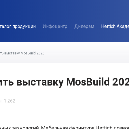
талог продукции
Инфоцентр
Дилерам
Hettich Акад
ть выставку MosBuild 2025
ть выставку MosBuild 20
: 1 262
ных технологий. Мебельная фурнитура Hettich позво