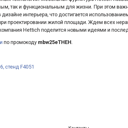
ным, так и функциональным для жизни. При этом важ
дизайне интерьера, что достигается использование
при проектировании жилой площади. Ждем всех нера
де компания Hettich поделится новыми идеями и посл
ии
по промокоду
mbw25eTHEH
.
6, стенд F4051