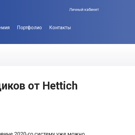
Личный кабинет
емия
Портфолио
Контакты
ков от Hettich
ловине 2020-го систему уже можно