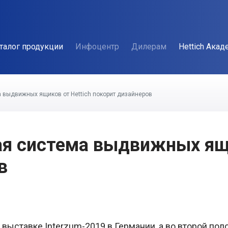
талог продукции
Инфоцентр
Дилерам
Hettich Акад
 выдвижных ящиков от Hettich покорит дизайнеров
ая система выдвижных ящи
в
выставке Interzum-2019 в Германии, а во второй по