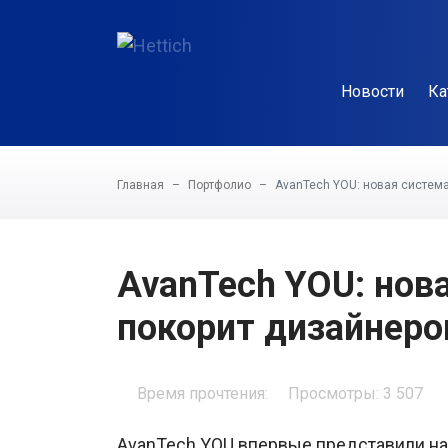
Новости
Ка
Главная
Портфолио
AvanTech YOU: новая система
AvanTech YOU: нов
покорит дизайнеро
Время прочтения:
Просмотры: 3 507
AvanTech YOU впервые представили на 