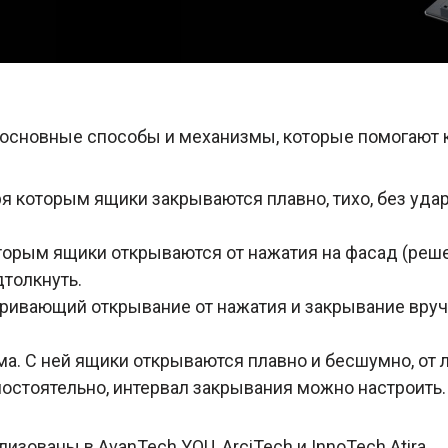
от основные способы и механизмы, которые помогают
я которым ящики закрываются плавно, тихо, без удар
торым ящики открываются от нажатия на фасад (реше
дтолкнуть.
ривающий открывание от нажатия и закрывание вруч
а. С ней ящики открываются плавно и бесшумно, от л
остоятельно, интервал закрывания можно настроить.
лизованы в AvanTech YOU, ArciTech и InnoTech Atira.