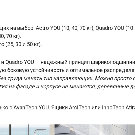
на выбор: Actro YOU (10, 40, 70 кг), Quadro YOU (10 и
, 70 кг).
(25, 30 и 50 кг).
 и Quadro YOU — надежный принцип шарикоподшипника
ую боковую устойчивость и оптимальное распределен
з труда менять тип направляющих. Можно просто сня
тия на фасаде и корпусе не меняются, деревянные де
лько с AvanTech YOU. Ящики ArciTech или InnoTech At